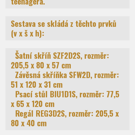
teenagera.
Sestava se skládá z těchto prvků
(v x š x h):
Šatní skříň
SZF2D2S, rozměr:
205,5 x 80 x 57 cm
Závěsná skříňka
SFW2D, rozměr:
51 x 120 x 31 cm
Psací stůl
BIU1D1S, rozměr: 77,5
x 65 x 120 cm
Regál
REG3D2S, rozměr: 205,5 x
80 x 40 cm