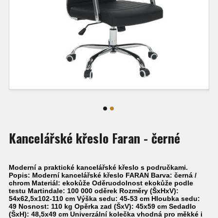
Kancelářské křeslo Faran - černé
Moderní a praktické kancelářské křeslo s područkami.
Popis: Moderní kancelářské křeslo FARAN Barva: černá /
chrom Materiál: ekokůže Oděruodolnost ekokůže podle
testu Martindale: 100 000 oděrek Rozměry (ŠxHxV):
54x62,5x102-110 cm Výška sedu: 45-53 cm Hloubka sedu:
49 Nosnost: 110 kg Opěrka zad (ŠxV): 45x59 cm Sedadlo
(ŠxH): 48,5x49 cm Univerzální kolečka vhodná pro měkké i