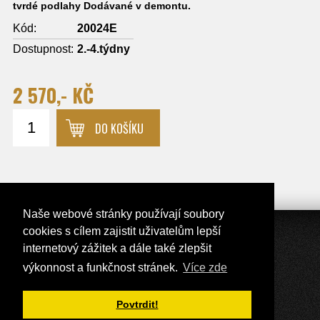
tvrdé podlahy Dodávané v demontu.
Kód:
20024E
Dostupnost:
2.-4.týdny
2 570,- KČ
DO KOŠÍKU
Naše webové stránky používají soubory
cookies s cílem zajistit uživatelům lepší
internetový zážitek a dále také zlepšit
Přepnout zobrazení na plnou verzi
výkonnost a funkčnost stránek.
Více zde
Copyright 2017 - 2026 © Nábytek Lux
Tvorba e-shopů - Atomer.cz
Povtrdit!