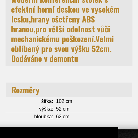
efektní horní deskou ve vysokém
lesku,hrany ošetřeny ABS
hranou,pro větší odolnost vůči
mechanickému poškození.Velmi
oblíbený pro svou výšku 52cm.
Dodáváno v demontu
Rozměry
šířka:
102 cm
výška:
52 cm
hloubka:
62 cm