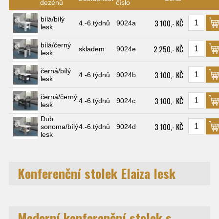
dezénů
číslo
bílá/bílý
3 100,- KČ
4.-6.týdnů
9024a
lesk
bílá/černý
2 250,- KČ
skladem
9024e
lesk
černá/bílý
3 100,- KČ
4.-6.týdnů
9024b
lesk
černá/černý
3 100,- KČ
4.-6.týdnů
9024c
lesk
Dub
3 100,- KČ
sonoma/bílý
4.-6.týdnů
9024d
lesk
Konferenční stolek Elaiza lesk
Moderní konferenční stolek s