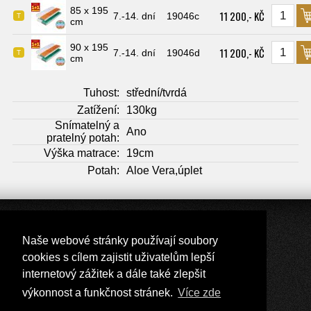
85 x 195
11 200,- KČ
7.-14. dní
19046c
T
cm
90 x 195
11 200,- KČ
7.-14. dní
19046d
T
cm
Tuhost:
střední/tvrdá
Zatížení:
130kg
Snímatelný a
Ano
pratelný potah:
Výška matrace:
19cm
Potah:
Aloe Vera,úplet
Naše webové stránky používají soubory
Přepnout zobrazení na plnou verzi
cookies s cílem zajistit uživatelům lepší
Copyright 2017 - 2026 © Nábytek Lux
Tvorba e-shopů - Atomer.cz
internetový zážitek a dále také zlepšit
výkonnost a funkčnost stránek.
Více zde