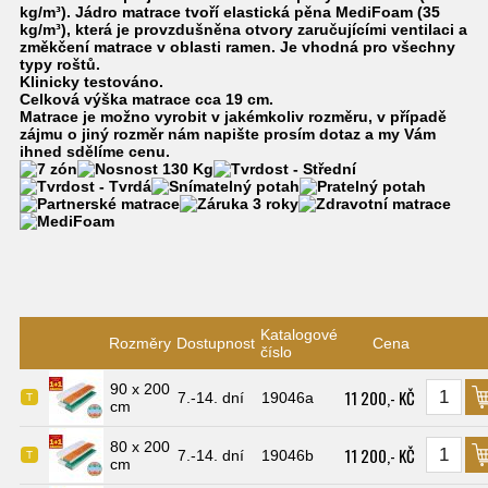
kg/m³). Jádro matrace tvoří elastická pěna MediFoam (35
kg/m³), která je provzdušněna otvory zaručujícími ventilaci a
změkčení matrace v oblasti ramen. Je vhodná pro všechny
typy roštů.
Klinicky testováno.
Celková výška matrace cca 19 cm.
Matrace je možno vyrobit v jakémkoliv rozměru, v případě
zájmu o jiný rozměr nám napište prosím dotaz a my Vám
ihned sdělíme cenu.
Katalogové
Rozměry
Dostupnost
Cena
číslo
90 x 200
11 200,- KČ
7.-14. dní
19046a
T
cm
80 x 200
11 200,- KČ
7.-14. dní
19046b
T
cm