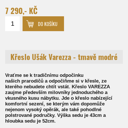
7 290,- KČ
DO KOŠÍKU
Křeslo Ušák Varezza - tmavě modré
Vraťme se k tradičnímu odpočinku
našich prarodičů a odpočiňme si v křesle, ze
kterého nebudete chtít vstát.
Křeslo VAREZZA
zaujme především milovníky jednoduchého a
vkusného kusu nábytku. Jde o křeslo nabízející
komfortní sezení, se kterým vám dopomůže
nejenom vysoký opěrák, ale také pohodlné
polstrované područky. Výška sedu je 43cm a
hloubka sedu je 52cm.