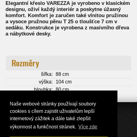
Elegantní
křeslo VAREZZA
je vyrobeno v klasickém
designu, oživí každý interiér a poskytne úžasný
komfort. Komfort je zaručen také
vlnitou pružinou
a vysoce pružnou pěnu T 25 o tloušťce 7 cm
v
sedáku. Konstrukce je vyrobena z
masivního dřeva
a
nábytkové desky.
Rozměry
šířka:
88 cm
výška:
104 cm
hloubka:
80 cm
Naše webové stránky používají soubory
cookies s cílem zajistit uživatelům lepší
internetový zážitek a dále také zlepšit
Přepnout zobrazení na plnou verzi
výkonnost a funkčnost stránek.
Více zde
Copyright 2017 - 2026 © Nábytek Lux
Tvorba e-shopů - Atomer.cz