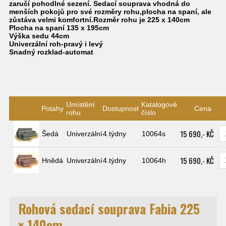
zaručí pohodlné sezení. Sedací souprava vhodná do
menších pokojů pro své rozměry rohu,plocha na spaní, ale
zůstáva velmi komfortní.Rozměr rohu je 225 x 140cm
Plocha na spaní 135 x 195cm
Výška sedu 44cm
Univerzální roh-pravý i levý
Snadný rozklad-automat
Umístění
Katalogové
Potahy
Dostupnost
Cena
rohu
číslo
15 690,- KČ
Šedá
Univerzální
4.týdny
10064s
15 690,- KČ
Hnědá
Univerzální
4.týdny
10064h
Rohová sedací souprava Fabia 225
x 140cm