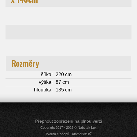
Rozměry
šířka:
220 cm
výška:
87 cm
hloubka:
135 cm
Přepnout zobrazení na plnou verzi
Copyright 2017 - 2026 © Nábytek Lux
Tvorba e-shopů - Atomer.cz